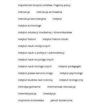
inspektorat bezpieczeństwa i higieny pracy
instrukcja
instrukcja archiwalna
instrukcja kancelaryjna
instytut
instytut archeologii
instytut edukacji medialnej i dziennikarstwa
instytut historii
instytut historii sztuki
instytut nauk medycznych
instytut nauk o polityce i administracji
instytut nauk socjologicznych
instytut nauk teologicznych
instytut pedagogiki
instytut prawa kanonicznego
instytut psychologii
instytut studiów nad rodziną
instytut teologiczny
interdyscyplinarne
internetowa rekrutacja
inwentaryzacja
inwestycja
inżynieria środowiska
jakość kształcenia