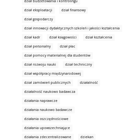
dział budżetowania i kontrolingu
dział eksploatacji
dział finansowy
dział gospodarczy
dział innowacji dydaktycznych szkoleń i jakości kształcenia
dział kadr
dział księgowości
dział kształcenia
dział personalny
dział płac
dział pomocy materialnej dla studentów
dział rozwoju nauki
dział techniczny
dział współpracy międzynarodowej
dział zamówień publicznych
działalność
działalność naukowo badawcza
działania naprawcze
działania naukowo badawcze
działania oszczędnościowe
działania upowszechniające
działania zdecentralizowane
dziekan