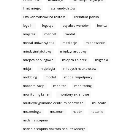
limit miejsc
lista kandydatów
lista kandydatów na rektora
literatura polska
logo hr
logotyp
losy absolwentów
łowicz
majątek
mandat
medal
medal uniwersytetu
mediacje
mianowanie
międzyinstytutowy
międzynarodowy
miejsca parkingowe
miejsca zbiórek
migracja
misja
misjologia
młodych naukowców
mobbing
model
model współpracy
modernizacja
monitor
monitoring
monitoring karier
monitory ekranowe
multidyscyplinarne centrum badawcze
muzealia
muzeologia
muzeum
nabór
nadanie
nadanie stopnia
nadanie stopnia doktora habilitowanego