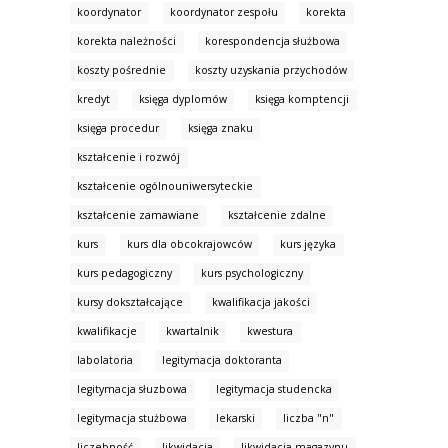
koordynator
koordynator zespołu
korekta
korekta należności
korespondencja służbowa
koszty pośrednie
koszty uzyskania przychodów
kredyt
księga dyplomów
księga komptencji
księga procedur
księga znaku
kształcenie i rozwój
kształcenie ogólnouniwersyteckie
kształcenie zamawiane
kształcenie zdalne
kurs
kurs dla obcokrajowców
kurs języka
kurs pedagogiczny
kurs psychologiczny
kursy dokształcające
kwalifikacja jakości
kwalifikacje
kwartalnik
kwestura
labolatoria
legitymacja doktoranta
legitymacja słuzbowa
legitymacja studencka
legitymacja stużbowa
lekarski
liczba "n"
liczebność
likwidacja
likwidacja magazynu