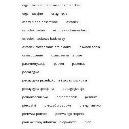
organizacje studenckie i doktoranckie
organizacyjne
osiągnięcia
osoby niepełnosprawne
ośrodek
ośrodek badań
ośrodek dokumentacji
ośrodek naukowo-badawczy
ośrodek zarządzania projektami
oświadczenia
oświadczenie
oznaczenia literowe
parametryzacja
patron
patronat
pedagogika
pedagogika przedszkolna i wczesnoszkolna
pedagogika specjalna
pedagogizacja
pełnomocnictwo
pełnomocnik
pensum
pieczątki
pieczęć urzędowa
pielęgniarstwo
pierwsza pomoc
pierwszego stopnia
pion ochrony informacji niejawnych
plan