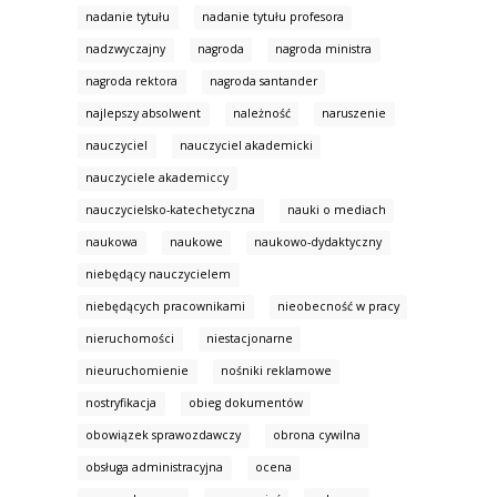
nadanie tytułu
nadanie tytułu profesora
nadzwyczajny
nagroda
nagroda ministra
nagroda rektora
nagroda santander
najlepszy absolwent
należność
naruszenie
nauczyciel
nauczyciel akademicki
nauczyciele akademiccy
nauczycielsko-katechetyczna
nauki o mediach
naukowa
naukowe
naukowo-dydaktyczny
niebędący nauczycielem
niebędących pracownikami
nieobecność w pracy
nieruchomości
niestacjonarne
nieuruchomienie
nośniki reklamowe
nostryfikacja
obieg dokumentów
obowiązek sprawozdawczy
obrona cywilna
obsługa administracyjna
ocena