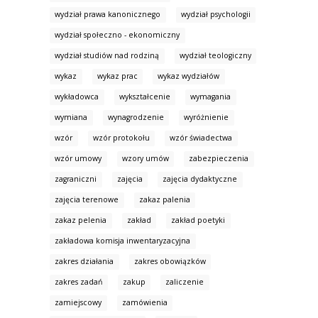
wydział prawa kanonicznego
wydział psychologii
wydział społeczno - ekonomiczny
wydział studiów nad rodziną
wydział teologiczny
wykaz
wykaz prac
wykaz wydziałów
wykładowca
wykształcenie
wymagania
wymiana
wynagrodzenie
wyróżnienie
wzór
wzór protokołu
wzór świadectwa
wzór umowy
wzory umów
zabezpieczenia
zagraniczni
zajęcia
zajęcia dydaktyczne
zajęcia terenowe
zakaz palenia
zakaz pelenia
zakład
zakład poetyki
zakładowa komisja inwentaryzacyjna
zakres działania
zakres obowiązków
zakres zadań
zakup
zaliczenie
zamiejscowy
zamówienia