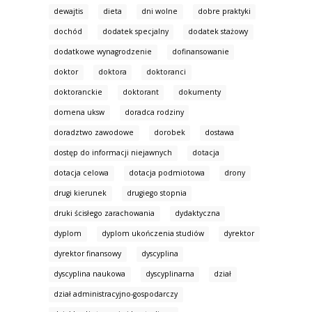
dewajtis
dieta
dni wolne
dobre praktyki
dochód
dodatek specjalny
dodatek stażowy
dodatkowe wynagrodzenie
dofinansowanie
doktor
doktora
doktoranci
doktoranckie
doktorant
dokumenty
domena uksw
doradca rodziny
doradztwo zawodowe
dorobek
dostawa
dostęp do informacji niejawnych
dotacja
dotacja celowa
dotacja podmiotowa
drony
drugi kierunek
drugiego stopnia
druki ścisłego zarachowania
dydaktyczna
dyplom
dyplom ukończenia studiów
dyrektor
dyrektor finansowy
dyscyplina
dyscyplina naukowa
dyscyplinarna
dział
dział administracyjno-gospodarczy