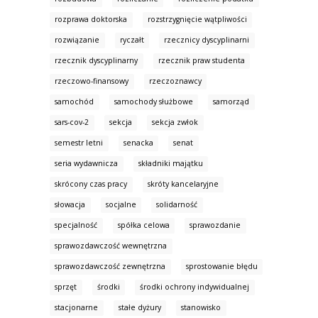
rozprawa doktorska
rozstrzygnięcie wątpliwości
rozwiązanie
ryczałt
rzecznicy dyscyplinarni
rzecznik dyscyplinarny
rzecznik praw studenta
rzeczowo-finansowy
rzeczoznawcy
samochód
samochody służbowe
samorząd
sars-cov-2
sekcja
sekcja zwłok
semestr letni
senacka
senat
seria wydawnicza
składniki majątku
skrócony czas pracy
skróty kancelaryjne
słowacja
socjalne
solidarność
specjalność
spółka celowa
sprawozdanie
sprawozdawczość wewnętrzna
sprawozdawczość zewnętrzna
sprostowanie błędu
sprzęt
środki
środki ochrony indywidualnej
stacjonarne
stałe dyżury
stanowisko