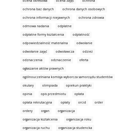
ocena okresowa
ocena zajęć
ochrona
ochrona baz danych
ochrona danych osobowych
ochrona informacji niejawnych
ochrona zdrowia
odmowa nadania
odpłatne
odpłatne formy kształcenia
odpłatność
odpowiedzialność materialna
odwołanie
odwołanie zajęć
odwoławcza
odzież
odznaczenia
odznaczenie
oferta
ogłaszanie aktów prawnych
ogólnouczelniana komisja wyborcza samorządu studentów
okulary
olimpiada
opiekun praktyki
opinia
opis przedmiotu
opłata
opłata rekrutacyjna
opłaty
orcid
order
ordery
organ
organizacja
organizacja kształcenia
organizacja roku
organizacja ruchu
organizacja studencka