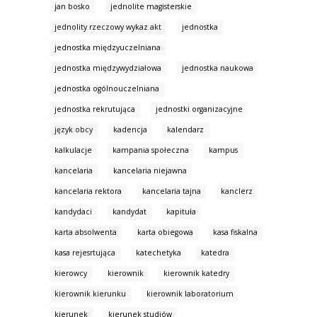
jan bosko
jednolite magisterskie
jednolity rzeczowy wykaz akt
jednostka
jednostka międzyuczelniana
jednostka międzywydziałowa
jednostka naukowa
jednostka ogólnouczelniana
jednostka rekrutująca
jednostki organizacyjne
język obcy
kadencja
kalendarz
kalkulacje
kampania społeczna
kampus
kancelaria
kancelaria niejawna
kancelaria rektora
kancelaria tajna
kanclerz
kandydaci
kandydat
kapituła
karta absolwenta
karta obiegowa
kasa fiskalna
kasa rejesrtująca
katechetyka
katedra
kierowcy
kierownik
kierownik katedry
kierownik kierunku
kierownik laboratorium
kierunek
kierunek studiów