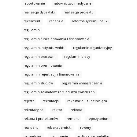
raportowanie
ratownictwo medyczne
realizacja dydaktyki
realizacja projektu
recenzent
recenzja
reforma systemu nauki
regulamin
regulamin funkcjonowania i finansowania
regulamin instytutu wnhis
regulamin organizacyjny
regulamin pracowni
regulamin pracy
regulamin premiowania
regulamin rejestracji i finansowania
regulamin studiów
regulamin wynagradzania
regulamin zakładowego funduszu świadczeń
rejestr
rekrutacja
rekrutacja uzupełniająca
rekrutacyjna
rektor
rektora
rektora i prorektorów
remont
repozytorium
rewident
rok akademicki
rowery
rozbudowa
rozliczanie
rozliczenie podatku