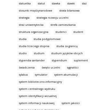
statuetka
statut
stawka
stawki
staż
stosunki międzynarodowe
strata bilansowa
strategia
strategia rozwoju uczelni
straż uniwersytecka
strefa zamieszkania
struktura organizacyjna
studenci
student
studia
studia podyplomowe
studia trzeciego stopnia
studia za granicą
studio
studium
studium języków obcych
stypendia santander
stypendium
suplement
świadczenia
święto uczelni
sygnaliści
sylabus
symulator
system akumulacji
system biblioteczno-informacyjny
system centralnego wydruku
system identyfikacji wizualnej
system informacji naukowej
system jakości