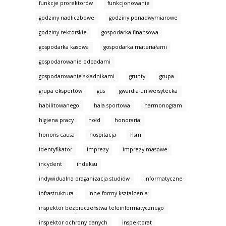
funkcje prorektorów
funkcjonowanie
godziny nadliczbowe
godziny ponadwymiarowe
godziny rektorskie
gospodarka finansowa
gospodarka kasowa
gospodarka materiałami
gospodarowanie odpadami
gospodarowanie składnikami
grunty
grupa
grupa ekspertów
gus
gwardia uniwersytecka
habilitowanego
hala sportowa
harmonogram
higiena pracy
hołd
honoraria
honoris causa
hospitacja
hsm
identyfikator
imprezy
imprezy masowe
incydent
indeksu
indywidualna oraganizacja studiów
informatyczne
infrastruktura
inne formy kształcenia
inspektor bezpieczeństwa teleinformatycznego
inspektor ochrony danych
inspektorat