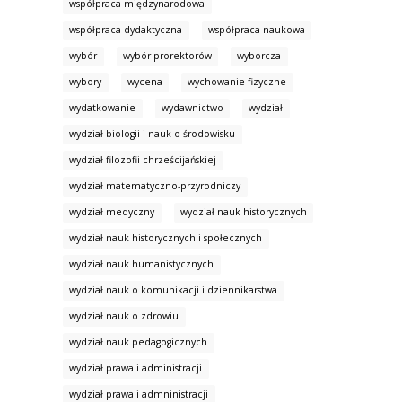
współpraca międzynarodowa
współpraca dydaktyczna
współpraca naukowa
wybór
wybór prorektorów
wyborcza
wybory
wycena
wychowanie fizyczne
wydatkowanie
wydawnictwo
wydział
wydział biologii i nauk o środowisku
wydział filozofii chrześcijańskiej
wydział matematyczno-przyrodniczy
wydział medyczny
wydział nauk historycznych
wydział nauk historycznych i społecznych
wydział nauk humanistycznych
wydział nauk o komunikacji i dziennikarstwa
wydział nauk o zdrowiu
wydział nauk pedagogicznych
wydział prawa i administracji
wydział prawa i admninistracji