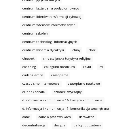
centrum języków obcych
centrum kształcenia podyplomowego
centrum liderów transformacji cyfrowej
centrum sytemów informatycznych
centrum szkoleń
centrum technologii informacyjnych
centrum wsparcia dydaktyki
chiny
chór
chrapek
chrzescijańska turystyka religijna
coaching
collegium medicum
covid
csi
cudzoziemcy
czasopisma
czasopismo internetowe
czasopismo naukowe
członek senatu
członek zwyczajny
d. informacja i komunikacja 16. bieżąca komunikacja
d. informacja i komunikacja 17. komunikacja wewnętrzna
dane
dane o pracownikach
darowizna
decentralizacja
decyzja
deficyt budżetowy