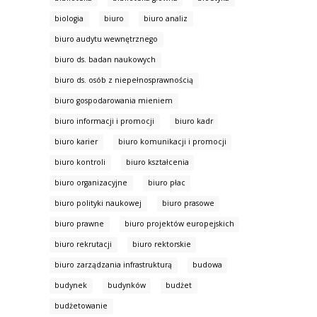
biologia
biuro
biuro analiz
biuro audytu wewnętrznego
biuro ds. badan naukowych
biuro ds. osób z niepełnosprawnością
biuro gospodarowania mieniem
biuro informacji i promocji
biuro kadr
biuro karier
biuro komunikacji i promocji
biuro kontroli
biuro kształcenia
biuro organizacyjne
biuro płac
biuro polityki naukowej
biuro prasowe
biuro prawne
biuro projektów europejskich
biuro rekrutacji
biuro rektorskie
biuro zarządzania infrastrukturą
budowa
budynek
budynków
budżet
budżetowanie