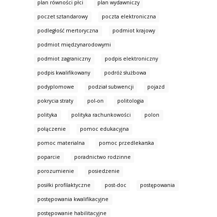
plan równości płci
plan wydawniczy
poczet sztandarowy
poczta elektroniczna
podległość mertoryczna
podmiot krajowy
podmiot międzynarodowymi
podmiot zagraniczny
podpis elektroniczny
podpis kwalifikowany
podróż służbowa
podyplomowe
podział subwencji
pojazd
pokrycia straty
pol-on
politologia
polityka
polityka rachunkowości
polon
połączenie
pomoc edukacyjna
pomoc materialna
pomoc przedlekarska
poparcie
poradnictwo rodzinne
porozumienie
posiedzenie
posiłki profilaktyczne
post-doc
postępowania
postępowania kwalifikacyjne
postępowanie habilitacyjne