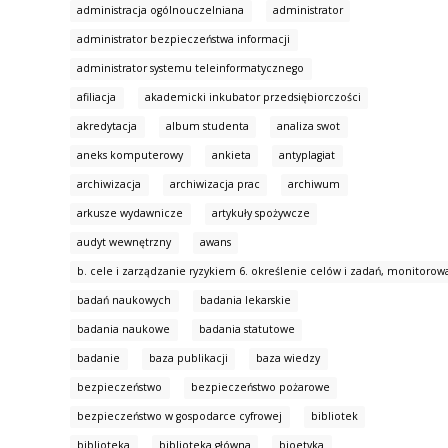
administracja ogólnouczelniana
administrator
administrator bezpieczeństwa informacji
administrator systemu teleinformatycznego
afiliacja
akademicki inkubator przedsiębiorczości
akredytacja
album studenta
analiza swot
aneks komputerowy
ankieta
antyplagiat
archiwizacja
archiwizacja prac
archiwum
arkusze wydawnicze
artykuły spożywcze
audyt wewnętrzny
awans
b. cele i zarządzanie ryzykiem 6. określenie celów i zadań, monitorowa
badań naukowych
badania lekarskie
badania naukowe
badania statutowe
badanie
baza publikacji
baza wiedzy
bezpieczeństwo
bezpieczeństwo pożarowe
bezpieczeństwo w gospodarce cyfrowej
bibliotek
biblioteka
biblioteka główna
bioetyka