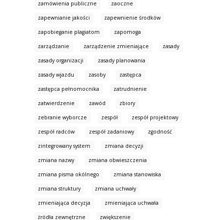
zamówienia publiczne
zaoczne
zapewnianie jakości
zapewnienie środków
zapobieganie plagiatom
zapomoga
zarządzanie
zarządzenie zmieniające
zasady
zasady organizacji
zasady planowania
zasady wjazdu
zasoby
zastępca
zastępca pełnomocnika
zatrudnienie
zatwierdzenie
zawód
zbiory
zebranie wyborcze
zespół
zespół projektowy
zespół radców
zespół zadaniowy
zgodność
zintegrowany system
zmiana decyzji
zmiana nazwy
zmiana obwieszczenia
zmiana pisma okólnego
zmiana stanowiska
zmiana struktury
zmiana uchwały
zmieniająca decyzja
zmieniająca uchwała
żródła zewnętrzne
zwiększenie