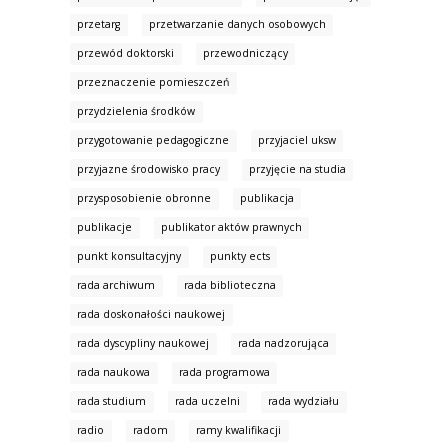
przetarg
przetwarzanie danych osobowych
przewód doktorski
przewodniczący
przeznaczenie pomieszczeń
przydzielenia środków
przygotowanie pedagogiczne
przyjaciel uksw
przyjazne środowisko pracy
przyjęcie na studia
przysposobienie obronne
publikacja
publikacje
publikator aktów prawnych
punkt konsultacyjny
punkty ects
rada archiwum
rada biblioteczna
rada doskonałości naukowej
rada dyscypliny naukowej
rada nadzorująca
rada naukowa
rada programowa
rada studium
rada uczelni
rada wydziału
radio
radom
ramy kwalifikacji