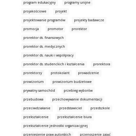
program edukacyjny
programy unijne
projakościowe
projekt
projektowanie programów
projekty badawcze
promocja
promotor
prorektor
prorektor ds. finansowych
prorektor ds. medycznych
prorektor ds. nauki i współpracy
prorektor ds. studenckich i kształcenia
prorektora
prorektorzy
protokolant
prowadzenie
prowizorium
prowizorium budżetowe
prywatny samochód
przebieg wyborów
przebudowa
przechowywanie dokumentacji
przeciwdziałanie
przedstawiciel
przedszkole
przekształcenie
przekształcenie biura
przekształcenie jednostki organizacyjnej
przeniesienie praw autorskich
przenoszenie zajęć