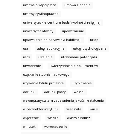
umowa o współpracy
umowa zlecenie
umowy cywilnoprawne
uniwersyteckie centrum badań wolności religijnej
uniwersytet otwarty
upoważnienie
uprawnienia do nadawania habilitacji
urlop
usa
usługi edukacyjne
usługi psychologiczne
usos
ustalenie
utrzymanie potencjału
utworzenie
uwierzytelnianie dokumentów
uzyskanie stopnia naukowego
uzyskanie tytułu profesora
użytkowanie
warunki
warunki pracy
weksel
wewnętrzny system zapewnienia jakości kształcenia
wicedyrektor instytutu
wieczyste
wirus
włączenie
władze
własny fundusz
wniosek
wprowadzenie