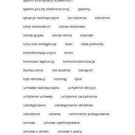
system koordynacji działalności
system poczty elektronicznej
systemy
sytuacje nadzwyczajne
szczepienia
szkolenie
szkół doktorskich
szkoła doktorska
szkoła języka
szkoła letnia
sztandar
sztuczna inteligencja
teatr
tekst jednolity
teleinformatycznych
teren
terminarz wyborczy
termomodernizacja
tłumaczenie
tok studiów
transport
tryb rekrutacji
tutoring
tytuł
uchwała nadzwyczajna
uchylenie decyzji
uchylenie uchwały
uchylenie zarządzenia
udostępnianie
udostępnianie obiektów
udzielanie
ukraina
umorzenie postępowania
umowa
umowa cywilnoprawna
umowa o dzieło
umowa o pracę