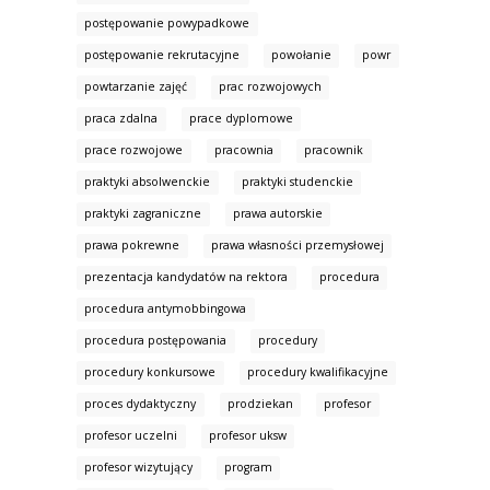
postępowanie powypadkowe
postępowanie rekrutacyjne
powołanie
powr
powtarzanie zajęć
prac rozwojowych
praca zdalna
prace dyplomowe
prace rozwojowe
pracownia
pracownik
praktyki absolwenckie
praktyki studenckie
praktyki zagraniczne
prawa autorskie
prawa pokrewne
prawa własności przemysłowej
prezentacja kandydatów na rektora
procedura
procedura antymobbingowa
procedura postępowania
procedury
procedury konkursowe
procedury kwalifikacyjne
proces dydaktyczny
prodziekan
profesor
profesor uczelni
profesor uksw
profesor wizytujący
program