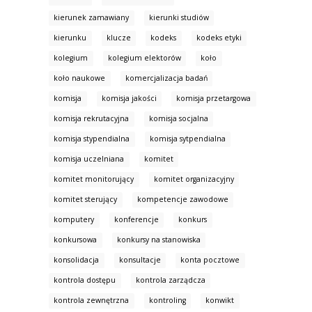
kierunek zamawiany
kierunki studiów
kierunku
klucze
kodeks
kodeks etyki
kolegium
kolegium elektorów
koło
koło naukowe
komercjalizacja badań
komisja
komisja jakości
komisja przetargowa
komisja rekrutacyjna
komisja socjalna
komisja stypendialna
komisja sytpendialna
komisja uczelniana
komitet
komitet monitorujący
komitet organizacyjny
komitet sterujący
kompetencje zawodowe
komputery
konferencje
konkurs
konkursowa
konkursy na stanowiska
konsolidacja
konsultacje
konta pocztowe
kontrola dostępu
kontrola zarządcza
kontrola zewnętrzna
kontroling
konwikt