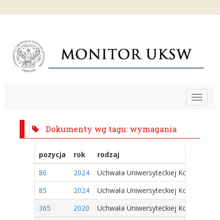
Toggle
navigat
Dokumenty wg tagu: wymagania
pozycja
rok
rodzaj
86
2024
Uchwała Uniwersyteckiej Komisji Wyb
85
2024
Uchwała Uniwersyteckiej Komisji Wyb
365
2020
Uchwała Uniwersyteckiej Komisji Wyb