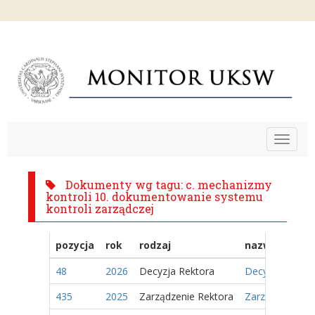
Toggle
navigat
Dokumenty wg tagu: c. mechanizmy
kontroli 10. dokumentowanie systemu
kontroli zarządczej
pozycja
rok
rodzaj
nazwa
48
2026
Decyzja Rektora
Decyzja Nr 8/2
435
2025
Zarządzenie Rektora
Zarządzenie Nr 