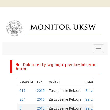
Toggle
navigat
Dokumenty wg tagu: przekształcenie
biura
pozycja
rok
rodzaj
nazwa
619
2019
Zarządzenie Rektora
Zarządzenie Nr 
204
2016
Zarządzenie Rektora
Zarzadzenie Nr
5
2015
Zarządzenie Rektora
Zarządzenie Nr