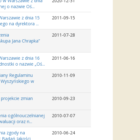
o w Warszawie z dnia
2020-12-31
nej o nazwie Oś...
Warszawie z dnia 15
2011-09-15
ego na dyrektora ...
zenia
2011-07-28
skupa Jana Chrapka”
Warszawie z dnia 16
2011-06-16
nostki o nazwie „Oś...
miany Regulaminu
2010-11-09
a Wyszyńskiego w
 projekcie zmian
2010-09-23
enia ogólnouczelnianej
2010-07-07
luacji oraz n...
nia zgody na
2010-06-24
 Badań Jakości