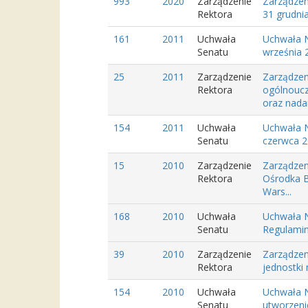
993
2020
Zarządzenie
Zarządzen
Rektora
31 grudnia
161
2011
Uchwała
Uchwała N
Senatu
września 2
25
2011
Zarządzenie
Zarządzen
Rektora
ogólnoucz
oraz nadani
154
2011
Uchwała
Uchwała N
Senatu
czerwca 2
15
2010
Zarządzenie
Zarządzen
Rektora
Ośrodka B
Wars...
168
2010
Uchwała
Uchwała N
Senatu
Regulamin
39
2010
Zarządzenie
Zarządzen
Rektora
jednostki
154
2010
Uchwała
Uchwała N
Senatu
utworzeni