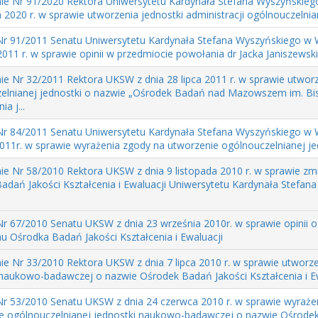
ie Nr 91/2020 Rektora Uniwersytetu Kardynała Stefana Wyszyńskieg
 2020 r. w sprawie utworzenia jednostki administracji ogólnouczelnia
r 91/2011 Senatu Uniwersytetu Kardynała Stefana Wyszyńskiego w 
011 r. w sprawie opinii w przedmiocie powołania dr Jacka Janiszewski
ie Nr 32/2011 Rektora UKSW z dnia 28 lipca 2011 r. w sprawie utwor
elnianej jednostki o nazwie „Ośrodek Badań nad Mazowszem im. Bi
a j...
r 84/2011 Senatu Uniwersytetu Kardynała Stefana Wyszyńskiego w 
011r. w sprawie wyrażenia zgody na utworzenie ogólnouczelnianej jed
ie Nr 58/2010 Rektora UKSW z dnia 9 listopada 2010 r. w sprawie z
adań Jakości Kształcenia i Ewaluacji Uniwersytetu Kardynała Stefan
r 67/2010 Senatu UKSW z dnia 23 września 2010r. w sprawie opinii o
u Ośrodka Badań Jakości Kształcenia i Ewaluacji
ie Nr 33/2010 Rektora UKSW z dnia 7 lipca 2010 r. w sprawie utworz
 naukowo-badawczej o nazwie Ośrodek Badań Jakości Kształcenia i Ewa
r 53/2010 Senatu UKSW z dnia 24 czerwca 2010 r. w sprawie wyraże
e ogólnouczelnianej jednostki naukowo-badawczej o nazwie Ośrodek