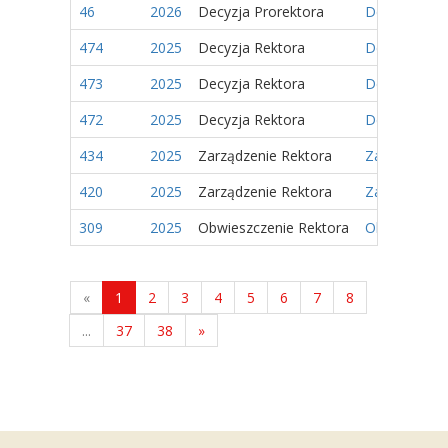
46
2026
Decyzja Prorektora
Decyzja Nr 4
474
2025
Decyzja Rektora
Decyzja Nr 1
473
2025
Decyzja Rektora
Decyzja Nr 1
472
2025
Decyzja Rektora
Decyzja Nr 1
434
2025
Zarządzenie Rektora
Zarządzenie 
420
2025
Zarządzenie Rektora
Zarządzenie
309
2025
Obwieszczenie Rektora
Obwieszczeni
«
1
2
3
4
5
6
7
8
...
37
38
»