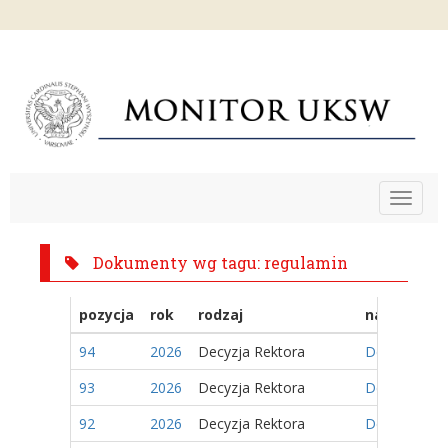
Toggle
navigat
Dokumenty wg tagu: regulamin
pozycja
rok
rodzaj
nazwa
94
2026
Decyzja Rektora
Decyzja Nr 2
93
2026
Decyzja Rektora
Decyzja Nr 2
92
2026
Decyzja Rektora
Decyzja Nr 1