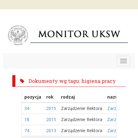
Toggle
navigat
Dokumenty wg tagu: higiena pracy
pozycja
rok
rodzaj
nazwa
34
2015
Zarządzenie Rektora
Zarządzenie Nr
18
2015
Zarządzenie Rektora
Zarządzenie Nr
74
2013
Zarządzenie Rektora
Zarządzenie Nr