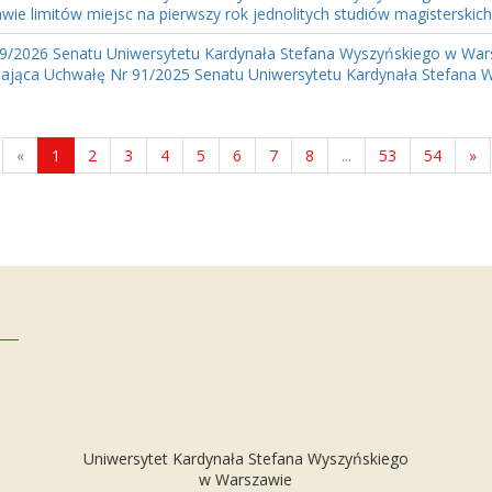
awie limitów miejsc na pierwszy rok jednolitych studiów magisterskich, 
9/2026 Senatu Uniwersytetu Kardynała Stefana Wyszyńskiego w Wars
iająca Uchwałę Nr 91/2025 Senatu Uniwersytetu Kardynała Stefana Wy
«
1
2
3
4
5
6
7
8
...
53
54
»
Uniwersytet Kardynała Stefana Wyszyńskiego
w Warszawie