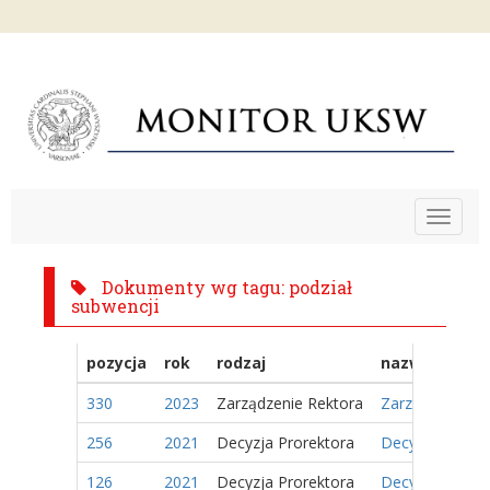
Toggle
navigat
Dokumenty wg tagu: podział
subwencji
pozycja
rok
rodzaj
nazwa
330
2023
Zarządzenie Rektora
Zarządzenie Nr
256
2021
Decyzja Prorektora
Decyzja Nr 22/
126
2021
Decyzja Prorektora
Decyzja Nr 10/