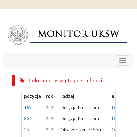
Toggle
navigat
Dokumenty wg tagu: studenci
pozycja
rok
rodzaj
nazwa
163
2026
Decyzja Prorektora
Decyzja Nr 6
80
2026
Decyzja Prorektora
Decyzja Nr 3
55
2026
Obwieszczenie Rektora
Obwieszczeni