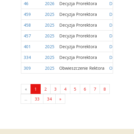
46
2026
Decyzja Prorektora
Decyzja Nr 4
459
2025
Decyzja Prorektora
Decyzja Nr 1
458
2025
Decyzja Prorektora
Decyzja Nr 1
457
2025
Decyzja Prorektora
Decyzja Nr 1
401
2025
Decyzja Prorektora
Decyzja Nr 2
334
2025
Decyzja Prorektora
Decyzja Nr 2
309
2025
Obwieszczenie Rektora
Obwieszczeni
«
1
2
3
4
5
6
7
8
...
33
34
»