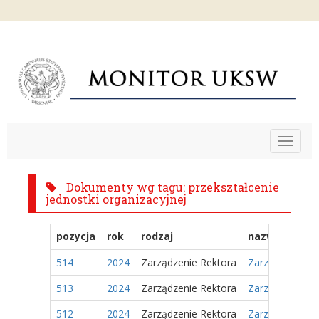
Toggle
navigat
Dokumenty wg tagu: przekształcenie
jednostki organizacyjnej
pozycja
rok
rodzaj
nazwa
514
2024
Zarządzenie Rektora
Zarządzenie Nr
513
2024
Zarządzenie Rektora
Zarządzenie Nr
512
2024
Zarządzenie Rektora
Zarządzenie Nr