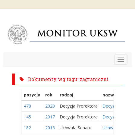
Toggle
navigat
Dokumenty wg tagu: zagraniczni
pozycja
rok
rodzaj
nazwa
478
2020
Decyzja Prorektora
Decyzja Nr 21/20
145
2017
Decyzja Prorektora
Decyzja Nr 33/20
182
2015
Uchwała Senatu
Uchwała Nr 95/2