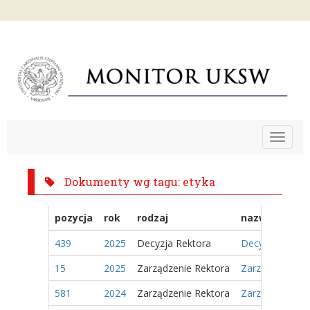
Toggle
navigat
Dokumenty wg tagu: etyka
pozycja
rok
rodzaj
nazwa
439
2025
Decyzja Rektora
Decyzja Nr 114
15
2025
Zarządzenie Rektora
Zarządzenie Nr
581
2024
Zarządzenie Rektora
Zarządzenie Nr