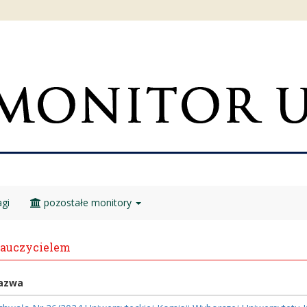
gi
pozostałe monitory
nauczycielem
azwa