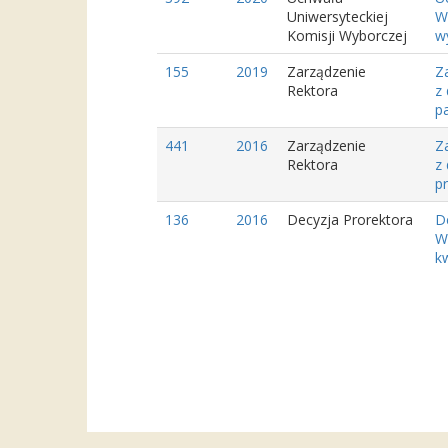
Uniwersyteckiej
W
Komisji Wyborczej
w
155
2019
Zarządzenie
Z
Rektora
z
pa
441
2016
Zarządzenie
Z
Rektora
z
pr
136
2016
Decyzja Prorektora
D
W
kw