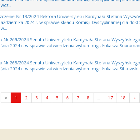
wcz...
zczenie Nr 13/2024 Rektora Uniwersytetu Kardynała Stefana Wyszyń
października 2024 r. w sprawie składu Komisji Dyscyplinarnej dla dok
w...
a Nr 269/2024 Senatu Uniwersytetu Kardynała Stefana Wyszyńskiego
eśnia 2024 r. w sprawie zatwierdzenia wyboru mgr. Łukasza Subram
.
a Nr 268/2024 Senatu Uniwersytetu Kardynała Stefana Wyszyńskiego
śnia 2024 r. w sprawie zatwierdzenia wyboru mgr. Łukasza Sitkows
.
«
1
2
3
4
5
6
7
8
...
17
18
»