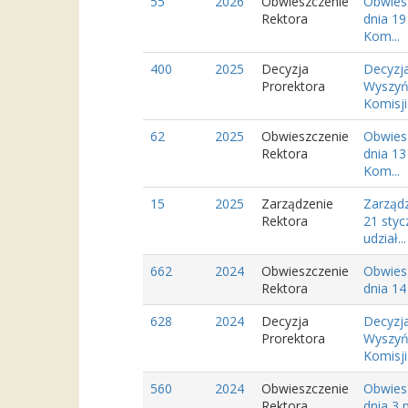
55
2026
Obwieszczenie
Obwies
Rektora
dnia 19
Kom...
400
2025
Decyzja
Decyzja
Prorektora
Wyszyńs
Komisji 
62
2025
Obwieszczenie
Obwies
Rektora
dnia 13
Kom...
15
2025
Zarządzenie
Zarządz
Rektora
21 styc
udział...
662
2024
Obwieszczenie
Obwies
Rektora
dnia 14
628
2024
Decyzja
Decyzja
Prorektora
Wyszyńs
Komisji.
560
2024
Obwieszczenie
Obwies
Rektora
dnia 3 