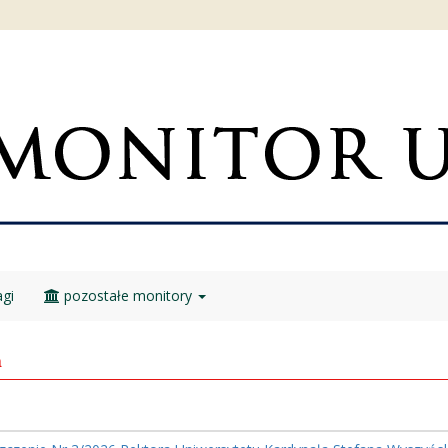
gi
pozostałe monitory
a