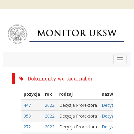
Toggle
navigat
Dokumenty wg tagu: nabór
pozycja
rok
rodzaj
nazwa
447
2022
Decyzja Prorektora
Decyzja Nr 17/2
353
2022
Decyzja Prorektora
Decyzja Nr 11/2
272
2022
Decyzja Prorektora
Decyzja Nr 8/202