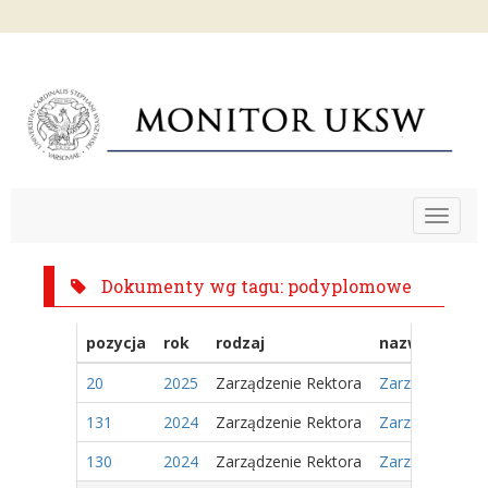
Toggle
navigat
Dokumenty wg tagu: podyplomowe
pozycja
rok
rodzaj
nazwa
20
2025
Zarządzenie Rektora
Zarządzenie Nr
131
2024
Zarządzenie Rektora
Zarzadzenie Nr
130
2024
Zarządzenie Rektora
Zarządzenie Nr