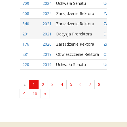
709
2024
Uchwała Senatu
Uchwała Nr 2
608
2024
Zarządzenie Rektora
Zarządzenie 
340
2021
Zarządzenie Rektora
Zarządzenie
201
2021
Decyzja Prorektora
Decyzja Nr 9
176
2020
Zarządzenie Rektora
Zarządzenie
281
2019
Obwieszczenie Rektora
Obwieszczeni
220
2019
Uchwała Senatu
Uchwała Nr 1
«
1
2
3
4
5
6
7
8
9
10
»