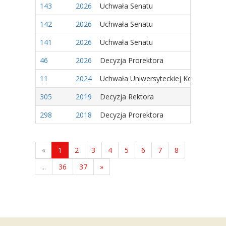
143
2026
Uchwała Senatu
142
2026
Uchwała Senatu
141
2026
Uchwała Senatu
46
2026
Decyzja Prorektora
11
2024
Uchwała Uniwersyteckiej Komisji Wyb
305
2019
Decyzja Rektora
298
2018
Decyzja Prorektora
«
1
2
3
4
5
6
7
8
...
36
37
»