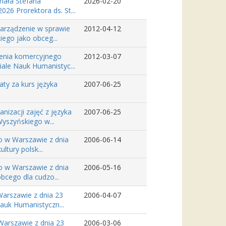
ynała Stefana
2026-02-20
26 Prorektora ds. St...
zarządzenie w sprawie
2012-04-12
ego jako obceg...
zenia komercyjnego
2012-03-07
iale Nauk Humanistyc...
ty za kurs języka
2007-06-25
nizacji zajęć z języka
2007-06-25
yszyńskiego w...
o w Warszawie z dnia
2006-06-14
ltury polsk...
o w Warszawie z dnia
2006-05-16
bcego dla cudzo...
arszawie z dnia 23
2006-04-07
Nauk Humanistyczn...
Warszawie z dnia 23
2006-03-06