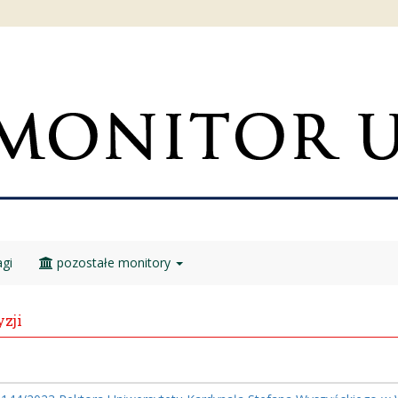
gi
pozostałe monitory
zji