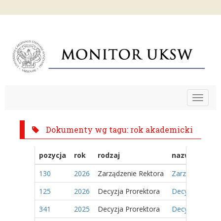
Toggle
navigat
Dokumenty wg tagu: rok akademicki
pozycja
rok
rodzaj
nazwa
130
2026
Zarządzenie Rektora
Zarządzenie Nr
125
2026
Decyzja Prorektora
Decyzja Nr 19/
341
2025
Decyzja Prorektora
Decyzja Nr 24/