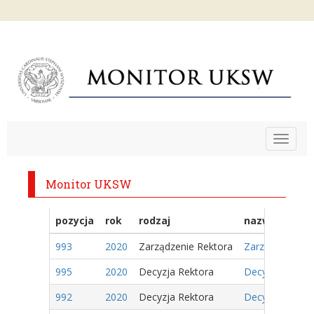
Toggle
navigat
Monitor UKSW
pozycja
rok
rodzaj
nazwa
993
2020
Zarządzenie Rektora
Zarządzenie Nr
995
2020
Decyzja Rektora
Decyzja Nr 440
992
2020
Decyzja Rektora
Decyzja Nr 439