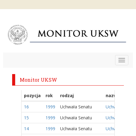
Toggle
navigat
Monitor UKSW
pozycja
rok
rodzaj
nazwa
16
1999
Uchwała Senatu
Uchwała Nr 12/
15
1999
Uchwała Senatu
Uchwała Nr 11/
14
1999
Uchwała Senatu
Uchwała Nr 10/