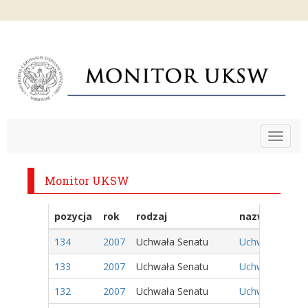
Toggle
navigat
Monitor UKSW
pozycja
rok
rodzaj
nazwa
134
2007
Uchwała Senatu
Uchwała nr 57/
133
2007
Uchwała Senatu
Uchwała nr 56/
132
2007
Uchwała Senatu
Uchwała nr 55/