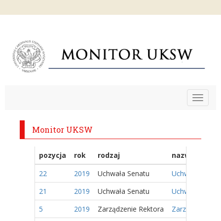
Toggle
navigat
Monitor UKSW
pozycja
rok
rodzaj
nazwa
22
2019
Uchwała Senatu
Uchwała Nr 2/2
21
2019
Uchwała Senatu
Uchwała Nr 1/2
5
2019
Zarządzenie Rektora
Zarządzenie Nr