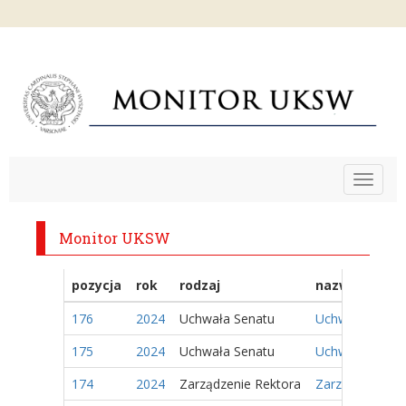
Toggle
navigat
Monitor UKSW
pozycja
rok
rodzaj
nazwa
176
2024
Uchwała Senatu
Uchwała Nr 53/
175
2024
Uchwała Senatu
Uchwała Nr 52/
174
2024
Zarządzenie Rektora
Zarządzenie Nr