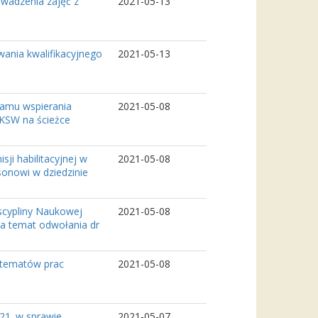
owadzenia zajęć z
2021-05-13
wania kwalifikacyjnego
2021-05-13
ramu wspierania
2021-05-08
KSW na ścieżce
i habilitacyjnej w
2021-05-08
sonowi w dziedzinie
scypliny Naukowej
2021-05-08
a temat odwołania dr
 tematów prac
2021-05-08
021. w sprawie
2021-05-07