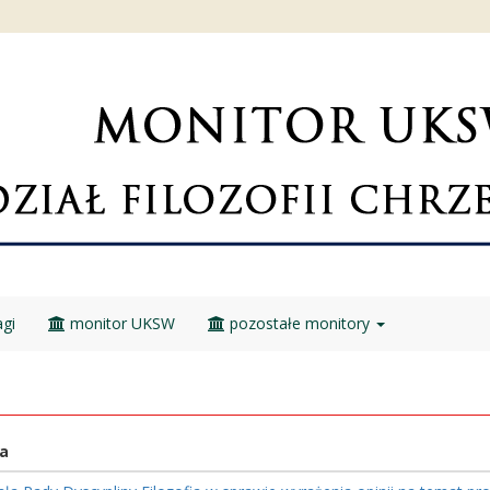
gi
monitor UKSW
pozostałe monitory
a