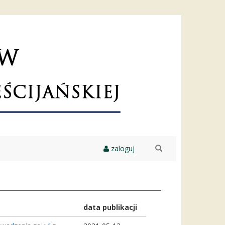
zaloguj
szukaj
data publikacji