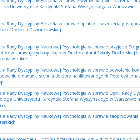
ła Rady Dyscypliny Filozofia w sprawie wyrażenia opinii na temat pr
ofii na Uniwersytecie Kardynała Stefana Wyszyńskiego w Warszawie
ła Rady Dyscypliny Filozofia w sprawie opini dot. wszczęcia postępo
r hab. Dominiki Dzwonkowskiej
ła Rady Dyscypliny Naukowej Psychologia w sprawie przyjęcia Prog
torów sprawujących opiekę nad Doktorantami Szkoły Doktorskiej U
cenia w zakre...
ła Rady Dyscypliny Naukowej Psychologia w sprawie powołania komisj
powaniu o nadanie stopnia doktora habilitowanego dr Peterowi Jona
p...
ła Rady Dyscypliny Naukowej Psychologia w sprawie Opinii Rady Dy
ologia Uniwersytetu Kardynała Stefana Wyszyńskiego w Warszawie n
zki...
ła Rady Dyscypliny Naukowej Psychologia w sprawie zaopiniowania
terskich
ła Rady Wydziału Filozofii Chrześcijańskiej 4/05/2021 z dnia 06.05.2