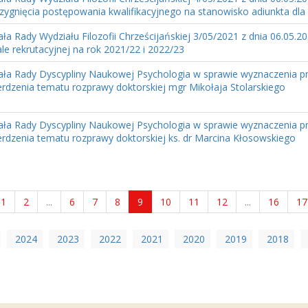
rzygnięcia postępowania kwalifikacyjnego na stanowisko adiunkta dla
ła Rady Wydziału Filozofii Chrześcijańskiej 3/05/2021 z dnia 06.05.2
le rekrutacyjnej na rok 2021/22 i 2022/23
ła Rady Dyscypliny Naukowej Psychologia w sprawie wyznaczenia p
erdzenia tematu rozprawy doktorskiej mgr Mikołaja Stolarskiego
ła Rady Dyscypliny Naukowej Psychologia w sprawie wyznaczenia p
erdzenia tematu rozprawy doktorskiej ks. dr Marcina Kłosowskiego
1
2
...
6
7
8
9
10
11
12
...
16
17
2024
2023
2022
2021
2020
2019
2018