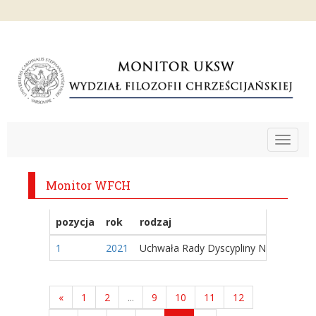
Toggle
navigat
Monitor WFCH
pozycja
rok
rodzaj
1
2021
Uchwała Rady Dyscypliny Naukowej
«
1
2
...
9
10
11
12