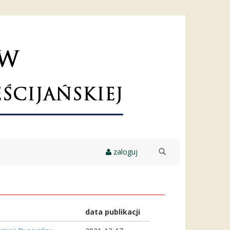
zaloguj
szukaj
data publikacji