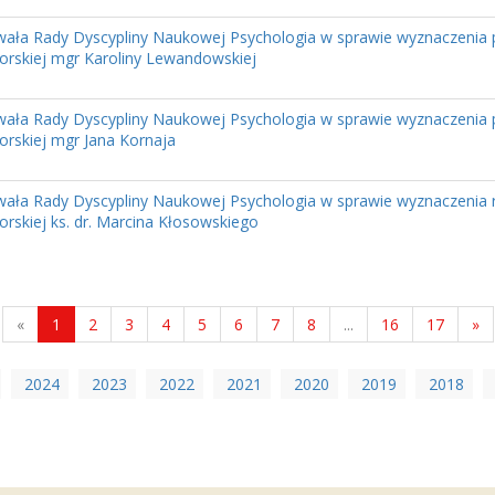
ała Rady Dyscypliny Naukowej Psychologia w sprawie wyznaczenia
orskiej mgr Karoliny Lewandowskiej
ała Rady Dyscypliny Naukowej Psychologia w sprawie wyznaczenia
orskiej mgr Jana Kornaja
ała Rady Dyscypliny Naukowej Psychologia w sprawie wyznaczenia
orskiej ks. dr. Marcina Kłosowskiego
«
1
2
3
4
5
6
7
8
...
16
17
»
2024
2023
2022
2021
2020
2019
2018