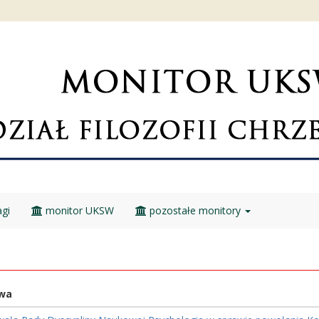
gi
monitor UKSW
pozostałe monitory
wa