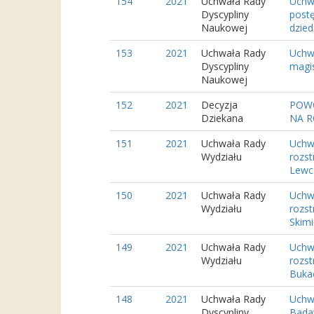
154
2021
Uchwała Rady
Uchwa
Dyscypliny
postę
Naukowej
dziedz
153
2021
Uchwała Rady
Uchw
Dyscypliny
magis
Naukowej
152
2021
Decyzja
POWO
Dziekana
NA R
151
2021
Uchwała Rady
Uchwa
Wydziału
rozst
Lewc
150
2021
Uchwała Rady
Uchwa
Wydziału
rozst
Skimi
149
2021
Uchwała Rady
Uchwa
Wydziału
rozst
Bukac
148
2021
Uchwała Rady
Uchwa
Dyscypliny
Bada