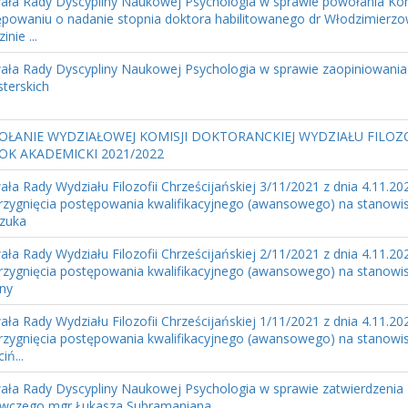
ła Rady Dyscypliny Naukowej Psychologia w sprawie powołania Komis
powaniu o nadanie stopnia doktora habilitowanego dr Włodzimierzo
inie ...
ała Rady Dyscypliny Naukowej Psychologia w sprawie zaopiniowani
terskich
ŁANIE WYDZIAŁOWEJ KOMISJI DOKTORANCKIEJ WYDZIAŁU FILOZOF
OK AKADEMICKI 2021/2022
ła Rady Wydziału Filozofii Chrześcijańskiej 3/11/2021 z dnia 4.11.20
rzygnięcia postępowania kwalifikacyjnego (awansowego) na stanowisk
zuka
ła Rady Wydziału Filozofii Chrześcijańskiej 2/11/2021 z dnia 4.11.20
rzygnięcia postępowania kwalifikacyjnego (awansowego) na stanowisk
ny
ła Rady Wydziału Filozofii Chrześcijańskiej 1/11/2021 z dnia 4.11.20
rzygnięcia postępowania kwalifikacyjnego (awansowego) na stanowisk
iń...
ła Rady Dyscypliny Naukowej Psychologia w sprawie zatwierdzenia 
wczego mgr Łukasza Subramaniana