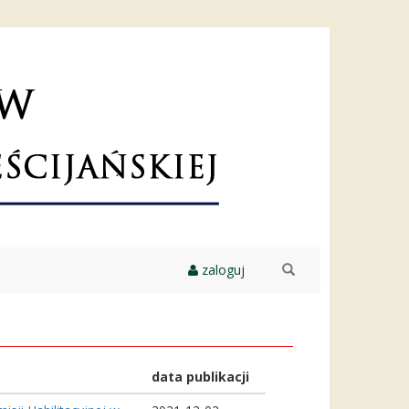
zaloguj
szukaj
data publikacji