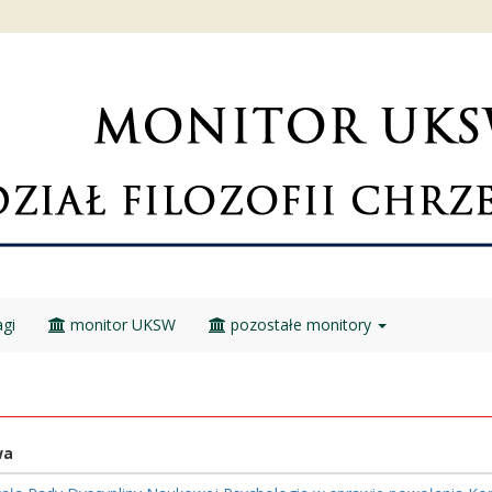
gi
monitor UKSW
pozostałe monitory
wa