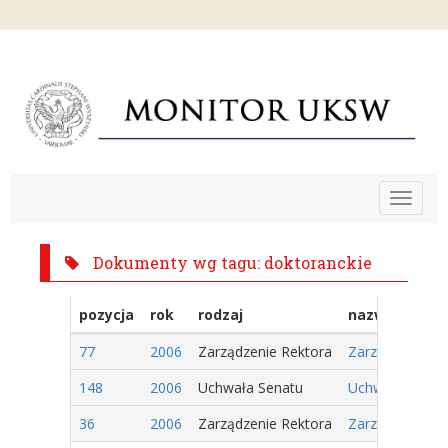
Toggle
navigat
Dokumenty wg tagu: doktoranckie
pozycja
rok
rodzaj
nazwa
77
2006
Zarządzenie Rektora
Zarządzenie Nr
148
2006
Uchwała Senatu
Uchwała Nr 21/
36
2006
Zarządzenie Rektora
Zarządzenie Nr