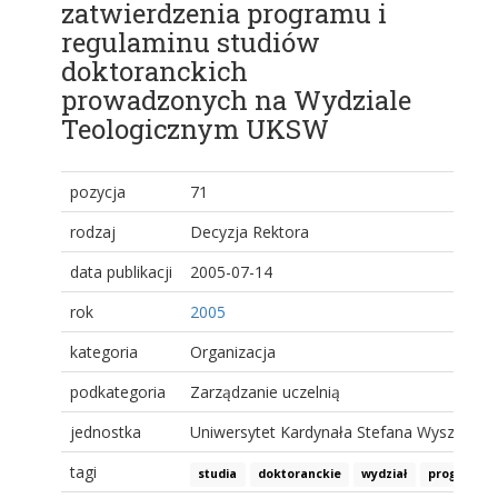
zatwierdzenia programu i
regulaminu studiów
doktoranckich
prowadzonych na Wydziale
Teologicznym UKSW
pozycja
71
rodzaj
Decyzja Rektora
data publikacji
2005-07-14
rok
2005
kategoria
Organizacja
podkategoria
Zarządzanie uczelnią
jednostka
Uniwersytet Kardynała Stefana Wyszyński
tagi
studia
doktoranckie
wydział
program