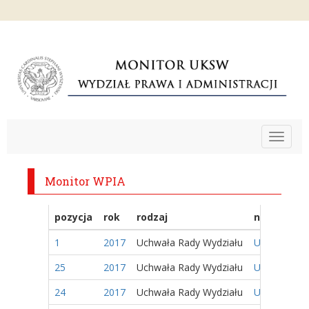
Toggle
navigat
Monitor WPIA
pozycja
rok
rodzaj
nazwa
1
2017
Uchwała Rady Wydziału
Uchwała nr 
25
2017
Uchwała Rady Wydziału
Uchwała nr 
24
2017
Uchwała Rady Wydziału
Uchwała nr 