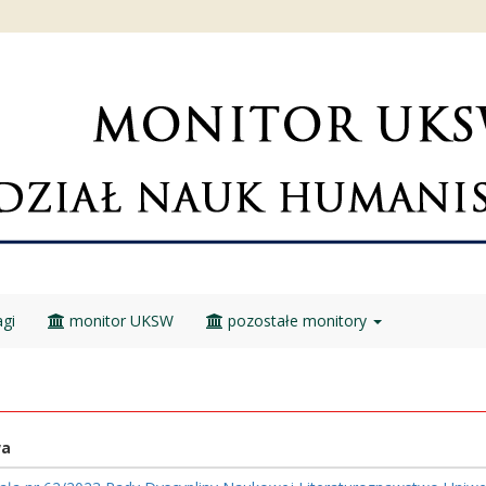
gi
monitor UKSW
pozostałe monitory
wa