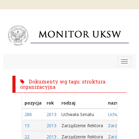
Toggle
navigat
Dokumenty wg tagu: struktura
organizacyjna
pozycja
rok
rodzaj
nazwa
286
2013
Uchwała Senatu
Uchwała Nr 173
15
2013
Zarządzenie Rektora
Zarządzenie Nr
22
2013
Zarządzenie Rektora
Zarządzenie Nr