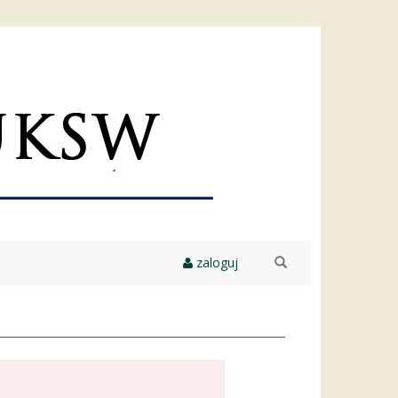
zaloguj
szukaj