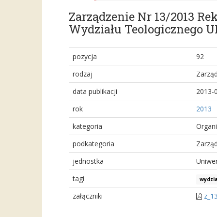
Zarządzenie Nr 13/2013 Re
Wydziału Teologicznego 
pozycja
92
rodzaj
Zarząd
data publikacji
2013-
rok
2013
kategoria
Organi
podkategoria
Zarząd
jednostka
Uniwer
tagi
wydzia
załączniki
z_1