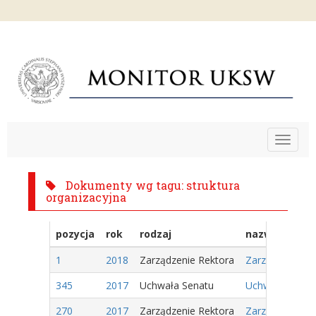
Toggle
navigat
Dokumenty wg tagu: struktura
organizacyjna
pozycja
rok
rodzaj
nazwa
1
2018
Zarządzenie Rektora
Zarządzenie Nr 
345
2017
Uchwała Senatu
Uchwała Nr 127/
270
2017
Zarządzenie Rektora
Zarządzenie Nr