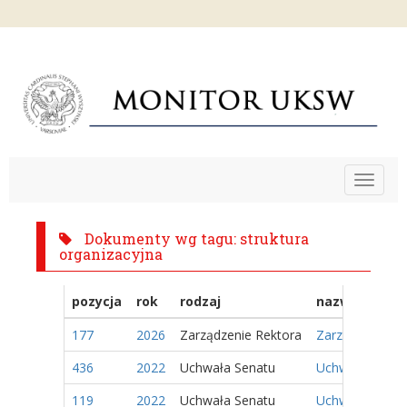
Toggle
navigat
Dokumenty wg tagu: struktura
organizacyjna
pozycja
rok
rodzaj
nazwa
177
2026
Zarządzenie Rektora
Zarządzenie Nr
436
2022
Uchwała Senatu
Uchwała Nr 119
119
2022
Uchwała Senatu
Uchwała Nr 17/