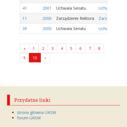
41
2001
Uchwała Senatu
Uchwała Nr 15/
11
2000
Zarządzenie Rektora
Zarządzenie Nr
39
2000
Uchwała Senatu
Uchwała Nr 27/
«
1
2
3
4
5
6
7
8
9
10
»
Przydatne linki
strona główna UKSW
forum UKSW