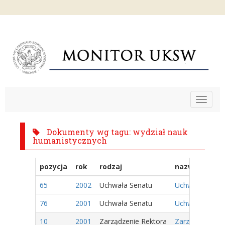
Toggle
navigat
Dokumenty wg tagu: wydział nauk
humanistycznych
pozycja
rok
rodzaj
nazwa
65
2002
Uchwała Senatu
Uchwała Nr 11/
76
2001
Uchwała Senatu
Uchwała Nr 50/
10
2001
Zarządzenie Rektora
Zarządzenie Nr