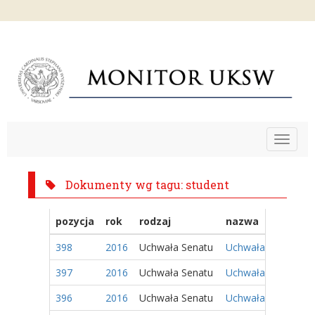
Toggle
navigat
Dokumenty wg tagu: student
pozycja
rok
rodzaj
nazwa
398
2016
Uchwała Senatu
Uchwała Nr 201/201
397
2016
Uchwała Senatu
Uchwała Nr 200/201
396
2016
Uchwała Senatu
Uchwała Nr 199/201