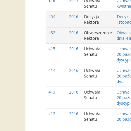
116
2017
Uchwała
Uchwał
Senatu
kwietni
454
2016
Decyzja
Decyzja
Rektora
listopa
432
2016
Obwieszczenie
Obwies
Rektora
dnia 4 
415
2016
Uchwała
Uchwał
Senatu
20 paźd
dyscypli.
414
2016
Uchwała
Uchwał
Senatu
20 paźd
dy...
413
2016
Uchwała
Uchwał
Senatu
20 paźd
dyscypli
412
2016
Uchwała
Uchwał
Senatu
20 paźd
...