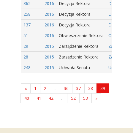
362
2016
Decyzja Rektora
Decyzja Nr 
258
2016
Decyzja Rektora
Decyzja Nr 1
137
2016
Decyzja Rektora
Decyzja Nr 1
51
2016
Obwieszczenie Rektora
Obwieszczeni
29
2015
Zarządzenie Rektora
Zarządzenie 
28
2015
Zarządzenie Rektora
Zarządzenie 
248
2015
Uchwała Senatu
Uchwała Nr 2
«
1
2
...
36
37
38
39
40
41
42
...
52
53
»