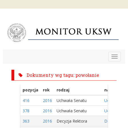
Toggle
navigat
Dokumenty wg tagu: powołanie
pozycja
rok
rodzaj
nazwa
416
2016
Uchwała Senatu
Uchwała Nr 2
378
2016
Uchwała Senatu
Uchwała Nr 1
363
2016
Decyzja Rektora
Decyzja Nr 1