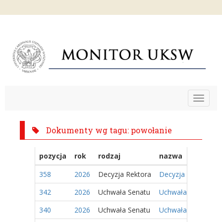
Toggle
navigat
Dokumenty wg tagu: powołanie
pozycja
rok
rodzaj
nazwa
358
2026
Decyzja Rektora
Decyzja Nr 50/2026
342
2026
Uchwała Senatu
Uchwała Nr 166/202
340
2026
Uchwała Senatu
Uchwała Nr 164/202