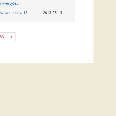
niwersyte...
szawie z dnia 13
2013-08-13
53
»