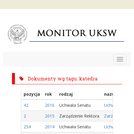
Toggle
navigat
Dokumenty wg tagu: katedra
pozycja
rok
rodzaj
nazwa
42
2016
Uchwała Senatu
Uchwała Nr 31/
2
2015
Zarządzenie Rektora
Zarządzenie Nr
254
2014
Uchwała Senatu
Uchwała Nr 165