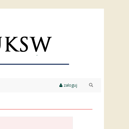
zaloguj
szukaj