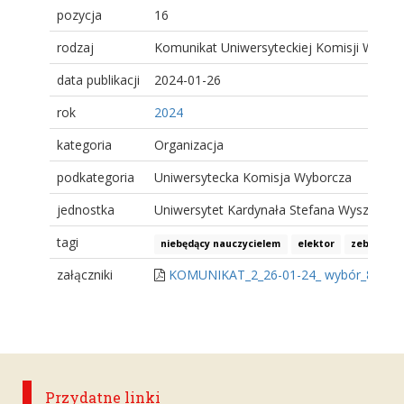
pozycja
16
rodzaj
Komunikat Uniwersyteckiej Komisji Wybor
data publikacji
2024-01-26
rok
2024
kategoria
Organizacja
podkategoria
Uniwersytecka Komisja Wyborcza
jednostka
Uniwersytet Kardynała Stefana Wyszyński
tagi
niebędący nauczycielem
elektor
zebranie 
załączniki
KOMUNIKAT_2_26-01-24_ wybór_8_elekto
Przydatne linki