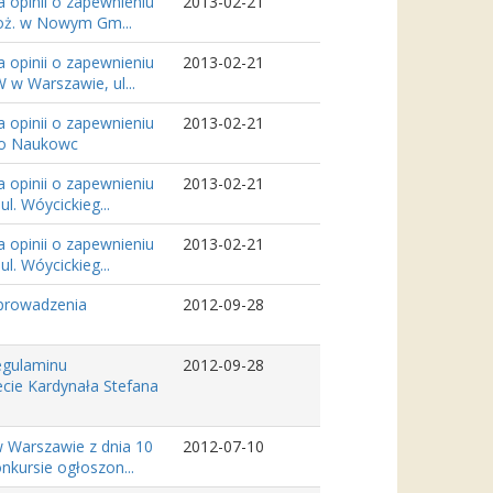
 opinii o zapewnieniu
2013-02-21
poż. w Nowym Gm...
 opinii o zapewnieniu
2013-02-21
w Warszawie, ul...
 opinii o zapewnieniu
2013-02-21
go Naukowc
 opinii o zapewnieniu
2013-02-21
l. Wóycickieg...
 opinii o zapewnieniu
2013-02-21
l. Wóycickieg...
wprowadzenia
2012-09-28
egulaminu
2012-09-28
ecie Kardynała Stefana
 Warszawie z dnia 10
2012-07-10
nkursie ogłoszon...