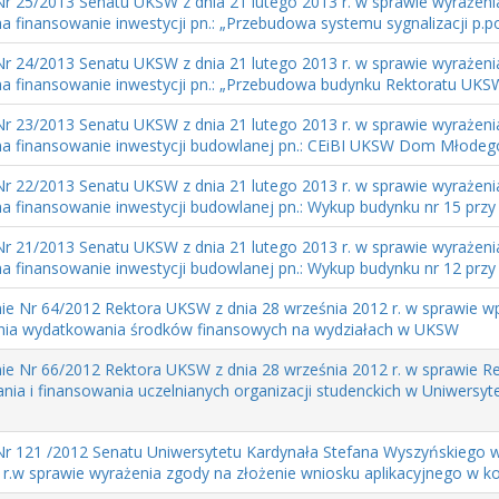
r 25/2013 Senatu UKSW z dnia 21 lutego 2013 r. w sprawie wyrażenia
a finansowanie inwestycji pn.: „Przebudowa systemu sygnalizacji p.
r 24/2013 Senatu UKSW z dnia 21 lutego 2013 r. w sprawie wyrażenia
a finansowanie inwestycji pn.: „Przebudowa budynku Rektoratu UKSW 
r 23/2013 Senatu UKSW z dnia 21 lutego 2013 r. w sprawie wyrażenia
a finansowanie inwestycji budowlanej pn.: CEiBI UKSW Dom Młode
r 22/2013 Senatu UKSW z dnia 21 lutego 2013 r. w sprawie wyrażenia
a finansowanie inwestycji budowlanej pn.: Wykup budynku nr 15 przy u
r 21/2013 Senatu UKSW z dnia 21 lutego 2013 r. w sprawie wyrażenia
a finansowanie inwestycji budowlanej pn.: Wykup budynku nr 12 przy u
ie Nr 64/2012 Rektora UKSW z dnia 28 września 2012 r. w sprawie 
nia wydatkowania środków finansowych na wydziałach w UKSW
ie Nr 66/2012 Rektora UKSW z dnia 28 września 2012 r. w sprawie R
ania i finansowania uczelnianych organizacji studenckich w Uniwersyt
r 121 /2012 Senatu Uniwersytetu Kardynała Stefana Wyszyńskiego w
2 r.w sprawie wyrażenia zgody na złożenie wniosku aplikacyjnego w ko