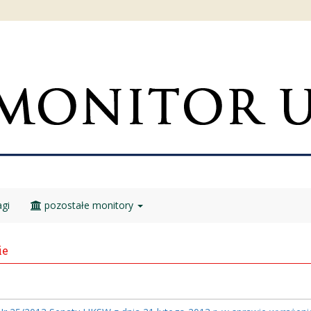
gi
pozostałe monitory
ie