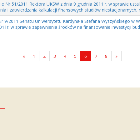
ie Nr 51/2011 Rektora UKSW z dnia 9 grudnia 2011 r. w sprawie usta
ia i zatwierdzania kalkulacji finansowych studiów niestacjonarnych, n
r 9/2011 Senatu Uniwersytetu Kardynała Stefana Wyszyńskiego w Wa
2011r. w sprawie zapewnienia środków na finansowanie inwestycji bu
«
1
2
3
4
5
6
7
8
»