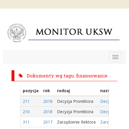
Toggle
navigat
Dokumenty wg tagu: finansowanie
pozycja
rok
rodzaj
nazwa
211
2018
Decyzja Prorektora
Decyzja Nr 46/
210
2018
Decyzja Prorektora
Decyzja Nr 45/
311
2017
Zarządzenie Rektora
Zarządzenie Nr